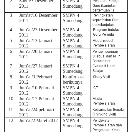
2
Sabtu/3 Desember
SMPN 4
Penilaian Kinerja
2011
Sumedang
Guru (Lanjutan
pertemuan 1)
3
Jum’at/16 Desember
SMPN 4
Peningkatan
2011
Sumedang
keprofesian Guru
berkelanjutan
4
Jum’at/23 Desember
SMPN 4
Program induksi
2011
Sumedang
Guru Pemula
5
Jum’at/13 Januari
SMPN 4
Model-model
2012
Sumedang
Pembelajaran
6
Jum’at/20 Januari
SMPN 4
Pengembangan
2012
Sumedang
Silabus dan RPP
Berkarakter
7
Jum’at/27 Januari
SMPN 4
Evaluasi Hasil
2012
Sumedang
Belajar
8
Jum’at/3 Pebruari
Konfirmasi
Study Visit
2012
berikutnya
9
Jum’at/10 Pebruari
SMPN 4
ICT
2012
Sumedang
10
Jum’at/17 Pebruari
SMPN 4
Media
2012
Sumedang
Pembelajaran
11
Jum’at/24 pebruari
SMPN 4
Ketrampilan Berpikir
2012
Sumedang
(Thinking Skill)
12
Jum’at/2 Maret 2012
SMPN 4
Pendekatan
Sumedang
Pembelajaran dan
Pengelolan Kelas