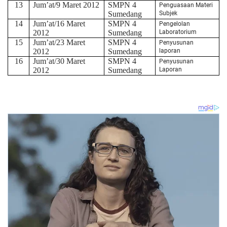
13
Jum’at/9 Maret 2012
SMPN 4
Penguasaan Materi
Sumedang
Subjek
14
Jum’at/16 Maret
SMPN 4
Pengelolan
2012
Sumedang
Laboratorium
15
Jum’at/23 Maret
SMPN 4
Penyusunan
2012
Sumedang
laporan
16
Jum’at/30 Maret
SMPN 4
Penyusunan
2012
Sumedang
Laporan