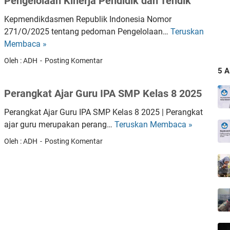
Pengelolaan Kinerja Pendidik dan Tendik
Kepmendikdasmen Republik Indonesia Nomor
271/O/2025 tentang pedoman Pengelolaan…
Teruskan
P
Membaca »
e
n
Oleh : ADH
Posting Komentar
g
5 
e
Perangkat Ajar Guru IPA SMP Kelas 8 2025
l
o
Perangkat Ajar Guru IPA SMP Kelas 8 2025 | Perangkat
l
ajar guru merupakan perang…
Teruskan Membaca »
P
a
e
Oleh : ADH
Posting Komentar
a
r
n
a
K
n
i
g
n
k
e
a
r
t
j