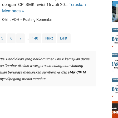
G
a
0
dengan CP SMK revisi 16 Juli 20…
Teruskan
C
k
u
d
2
Membaca »
P
a
r
P
5
D
t
Oleh : ADH
Posting Komentar
u
e
a
A
P
r
s
j
A
a
a
a
5
6
7
...
140
Next
Last
I
n
r
r
K
g
-
G
e
k
d
u
tisi Pendidikan yang berkomitmen untuk kemajuan dunia
l
a
a
r
tau Gambar di situs
www.gurusumedang.com
kadang
a
t
s
u
s
 akan berupaya menuliskan sumbernya,
dan HAK CIPTA
A
a
P
9
ya dipegang media tersebut.
j
r
A
2
a
T
I
0
r
e
K
2
G
k
e
5
u
n
l
r
i
a
u