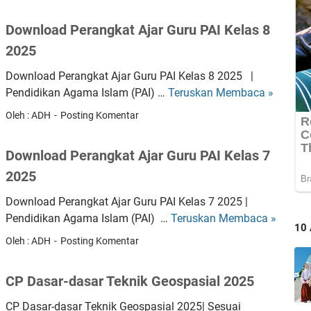
w
a
8
n
r
Download Perangkat Ajar Guru PAI Kelas 8
2
l
G
0
2025
o
u
2
a
r
Download Perangkat Ajar Guru PAI Kelas 8 2025 |
5
d
u
Pendidikan Agama Islam (PAI) …
Teruskan Membaca »
D
P
I
o
Oleh : ADH
Posting Komentar
e
P
w
r
A
n
a
Download Perangkat Ajar Guru PAI Kelas 7
S
l
n
M
2025
o
g
P
a
k
Download Perangkat Ajar Guru PAI Kelas 7 2025 |
K
d
a
Pendidikan Agama Islam (PAI) …
Teruskan Membaca »
D
e
P
10
t
o
l
Oleh : ADH
Posting Komentar
e
A
w
a
r
j
n
s
a
CP Dasar-dasar Teknik Geospasial 2025
a
l
7
n
r
o
2
CP Dasar-dasar Teknik Geospasial 2025| Sesuai
g