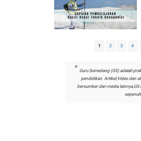
1
2
3
4
Guru Sumedang (GS) adalah prak
pendidikan. Artikel,Video dan a
bersumber dari media lainnya,GS
sepenuhn