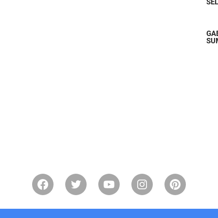
SE
GA
SU