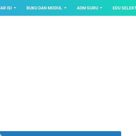
AR ISI
BUKU DAN MODUL
ADM GURU
EDU SELEK