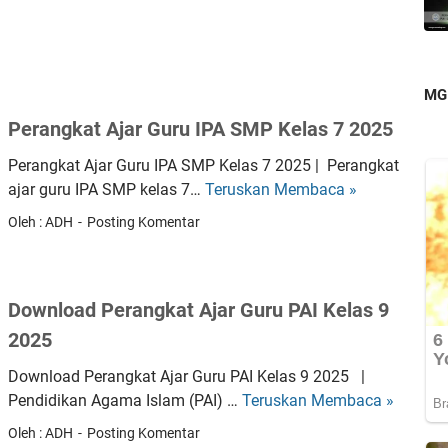
A
a
j
P
a
e
r
n
MG
G
d
Perangkat Ajar Guru IPA SMP Kelas 7 2025
u
i
r
Perangkat Ajar Guru IPA SMP Kelas 7 2025 | Perangkat
d
u
ajar guru IPA SMP kelas 7…
Teruskan Membaca »
i
P
I
k
e
Oleh : ADH
Posting Komentar
P
d
r
A
a
a
S
n
n
M
Download Perangkat Ajar Guru PAI Kelas 9
T
g
P
e
k
2025
K
n
a
e
Download Perangkat Ajar Guru PAI Kelas 9 2025 |
d
t
l
Pendidikan Agama Islam (PAI) …
Teruskan Membaca »
D
i
A
a
o
k
j
Oleh : ADH
Posting Komentar
s