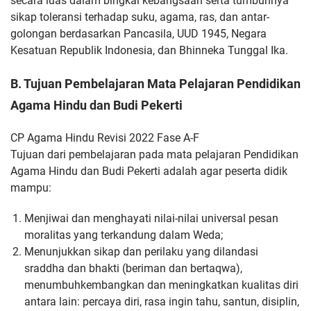
secara luas dalam
bingkai kebangsaan serta tumbuhnya
sikap toleransi terhadap suku,
agama, ras, dan antar-
golongan berdasarkan Pancasila, UUD 1945,
Negara
Kesatuan Republik Indonesia, dan Bhinneka Tunggal Ika.
B. Tujuan Pembelajaran Mata Pelajaran Pendidikan
Agama Hindu dan Budi Pekerti
CP Agama Hindu Revisi 2022 Fase A-F
Tujuan dari pembelajaran pada mata pelajaran Pendidikan
Agama
Hindu dan Budi Pekerti adalah agar peserta didik
mampu:
Menjiwai dan menghayati nilai-nilai universal pesan
moralitas yang
terkandung dalam Weda;
Menunjukkan sikap dan perilaku yang dilandasi
sraddha dan bhakti
(beriman dan bertaqwa),
menumbuhkembangkan dan meningkatkan
kualitas diri
antara lain: percaya diri, rasa ingin tahu, santun,
disiplin,