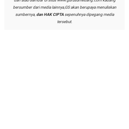
dan atau Gambar di situs
www.gurusumedang.com
kadang
bersumber dari media lainnya,GS akan berupaya menuliskan
sumbernya,
dan HAK CIPTA
sepenuhnya dipegang media
tersebut.