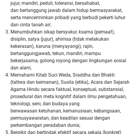
jujur, mandiri, peduli, toleransi, bersahabat,
dan
bertanggung jawab dalam hidup bermasyarakat,
serta
mencerminkan pribadi yang berbudi pekerti luhur
dan cinta tanah
air;
Menumbuhkan sikap bersyukur, ksama (pemaaf),
disiplin, satya
(jujur), ahimsa (tidak melakukan
kekerasan), karuna (menyayangi),
rajin,
bertanggungjawab, tekun, mandiri, mampu
bekerjasama,
gotong royong dengan lingkungan sosial
dan alam;
Memahami Kitab Suci Weda, Sraddha dan Bhakti
(tattwa dan
keimanan), Susila (etika), Acara dan Sejarah
Agama Hindu secara
faktual, konseptual, substansial,
prosedural dan meta kognitif dalam
ilmu pengetahuan,
teknologi, seni, dan budaya yang
berwawasan
ketuhanan, kemanusiaan, kebangsaan,
permusyawaratan, dan
keadilan sesuai dengan
perkembangan peradaban dunia;
Berpikir dan bertindak efektif secara sekala (konkret)