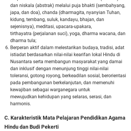
dan niskala
(abstrak) melalui puja bhakti (sembahyang,
japa, dan doa), chanda
(dharmagita, nyanyian Tuhan,
kidung, tembang, suluk, kandayu,
bhajan, dan
sejenisnya), meditasi, upacara-upakara,
tirthayatra
(perjalanan suci), yoga, dharma wacana, dan
dharma tula;
Berperan aktif dalam melestarikan budaya, tradisi, adat
istiadat
berdasarkan nilai-nilai kearifan lokal Hindu di
Nusantara serta
membangun masyarakat yang damai
dan inklusif dengan
menunjung tinggi nilai-nilai
toleransi, gotong royong, berkeadilan
sosial, berorientasi
pada pembangunan berkelanjutan, dan
memenuhi
kewajiban sebagai warganegara untuk
mewujudkan
kehidupan yang selaras, serasi, dan
harmonis.
C. Karakteristik Mata Pelajaran Pendidikan Agama
Hindu dan Budi Pekerti