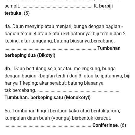
sempit. ........................................................... K.
berbiji
terbuka
. (5)
4a. Daun menyirip atau menjari; bunga dengan bagian -
bagian terdiri 4 atau 5 atau.
kelipatannya; biji terdiri dari 2
keping; akar tunggang; batang biasanya.
bercabang.
............................................................................
Tumbuhan
berkeping dua (Dikotyl)
4b. Daun bertulang sejajar atau melengkung, bunga
dengan bagian - bagian terdiri
dari 3 atau kelipatannya; biji
hanya 1 keping; akar serabut; batang biasanya
tak
bercabang. .....................................................................
Tumbuhan. berkeping satu (Monokotyl)
5a. Tumbuhan tinggi berdaun kaku atau bentuk jarum;
kumpulan daun buah
(=bunga) berbentuk kerucut.
........................................................................
Coniferinae
. (6)