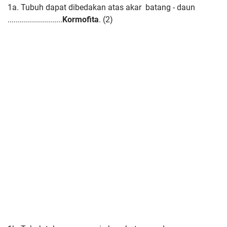
1a. Tubuh dapat dibedakan atas akar batang - daun
...........................
Kormofita
. (2)