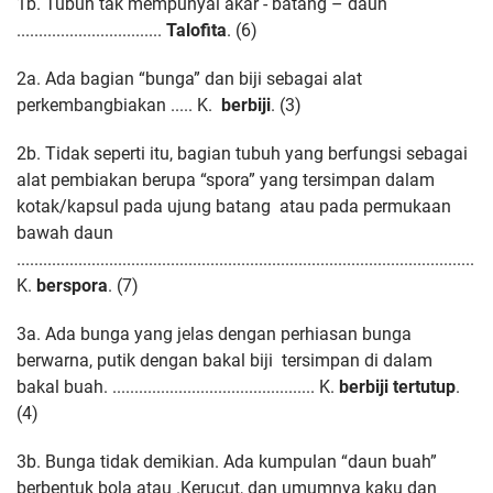
1b. Tubuh tak mempunyai akar - batang – daun
.................................
Talofita
. (6)
2a. Ada bagian “bunga” dan biji sebagai alat
perkembangbiakan ..... K.
berbiji
. (3)
2b. Tidak seperti itu, bagian tubuh yang berfungsi sebagai
alat pembiakan
berupa “spora” yang tersimpan dalam
kotak/kapsul pada ujung batang
atau pada permukaan
bawah daun
........................................................................................................
K.
berspora
. (7)
3a. Ada bunga yang jelas dengan perhiasan bunga
berwarna, putik dengan bakal biji
tersimpan di dalam
bakal buah. .............................................. K.
berbiji tertutup
.
(4)
3b. Bunga tidak demikian. Ada kumpulan “daun buah”
berbentuk bola atau .
Kerucut, dan umumnya kaku dan