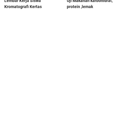
Lembar Kerja Siswa
Uji Makanan karbohidrat,
Kromatografi Kertas
protein ,lemak