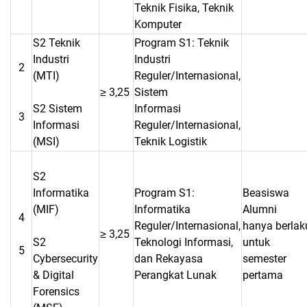
Teknik Fisika, Teknik
Komputer
S2 Teknik
Program S1: Teknik
Industri
Industri
2
(MTI)
Reguler/Internasional,
≥ 3,25
Sistem
S2 Sistem
Informasi
3
Informasi
Reguler/Internasional,
(MSI)
Teknik Logistik
S2
Informatika
Program S1:
Beasiswa
(MIF)
Informatika
Alumni
4
Reguler/Internasional,
hanya berlak
≥ 3,25
S2
Teknologi Informasi,
untuk
5
Cybersecurity
dan Rekayasa
semester
& Digital
Perangkat Lunak
pertama
Forensics