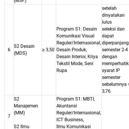
(MSF)
setelah
dinyatakan
lulus
Program S1: Desain
seleksi dan
Komunikasi Visual
dapat
Reguler/Internasional,
diperpanjang
S2 Desain
6
≥ 3,50
Desain Produk,
semester 2-4
(MDS)
Desain Interior, Kriya
dengan
Tekstil Mode, Seni
memperhatik
Rupa
syarat IP
semester
sebelumnya 
3,76
S2
Program S1: MBTI,
Manajemen
Akuntansi
(MM)
Reguler/Internasional,
7
ICT Business,
S2 Ilmu
Ilmu Komunikasi