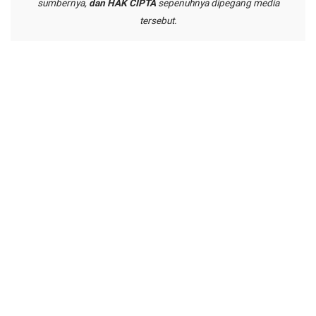
sumbernya,
dan HAK CIPTA
sepenuhnya dipegang media
tersebut.