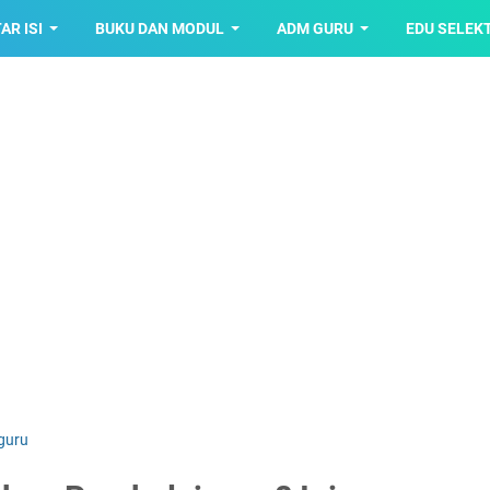
AR ISI
BUKU DAN MODUL
ADM GURU
EDU SELEK
 guru