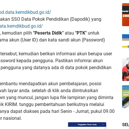
/pd.data.kemdikbud.go.id/
akan SSO Data Pokok Pendidikan (Dapodik) yang
ata.kemdikbud.go.id/
, kemudian pilih
"Peserta Didik"
atau
"PTK"
untuk
ama akun (User ID) dan kata sandi akun (Password)
 tersebut, kemudian berikan informasi akun berupa user
password kepada pengguna. Pastikan infomrai akun
a pengguna yang datanya ada di data pokok pendidikan
embantu mendapatkan akun pembelajaran, posisi
h layar anda. setelah di klik anda diintruksikan
wn yang muncul, jangan lupa file lampiran yang diminta
lik KIRIM. tunggu pemberitahuan berikutnya melalui
nya dapat diakses pada hari Senin - Jumat, pukul 09.00
r nasional.
SE