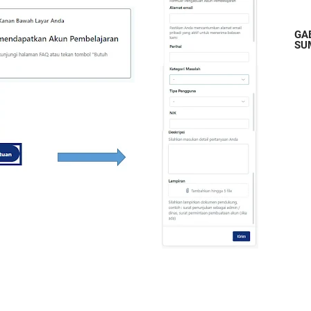
GA
SU