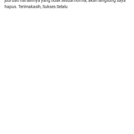
judi dan hal lainnya yang tidak sesuai norma, akan langsung saya
hapus. Terimakasih, Sukses Selalu