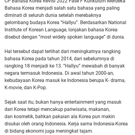
CP Bahasa Korea Revisi 2022 Fase F Kurikulum Merdeka
Bahasa Korea menjadi salah satu bahasa yang
paling
diminati di seluruh dunia setelah merebaknya
gelombang
budaya Korea “Hallyu”. Berdasarkan National
Institute of Korean
Language, lonjakan bahasa Korea
disebut dengan “most widely spoken
language” di dunia.
Hal tersebut dapat terlihat dari meningkatnya
rangking
bahasa Korea pada tahun 2014, dari sebelumnya di
rangking
18 menjadi ke 13.
“Hallyu” mewabah di banyak
negara termasuk Indonesia. Di awal
tahun 2000-an,
kebudayaan Korea masuk ke Indonesia berupa K-
drama,
K-movie, dan K-Pop.
Sejak saat itu, bukan hanya entertainment
yang masuk
dari Korea tetapi mencakup pariwisata, makanan,
dan
kosmetik, bahkan pakaian ala Korea pun makin
disukai oleh orang
Indonesia. Kerja sama Indonesia-Korea
di bidang ekonomi juga
meningkat tajam.