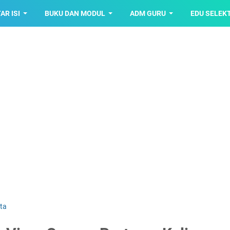
AR ISI
BUKU DAN MODUL
ADM GURU
EDU SELEK
ita