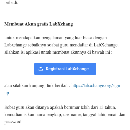
pribadi.
Membuat Akun gratis LabXchang
untuk mendapatkan pengalaman yang luar biasa dengan
Labxchange sebaiknya soabat guru mendaftar di LabXchange.
silahkan isi aplikasi untuk membuat akunnya di bawah ini :
Registrasi LabXchange
atau silahkan kunjungi link berikut :
https://labxchange.org/sign-
up
Sobat guru akan ditanya apakah berumur lebih dari 13 tahun,
kemudian isikan nama lengkap, username, tanggal lahir, email dan
password