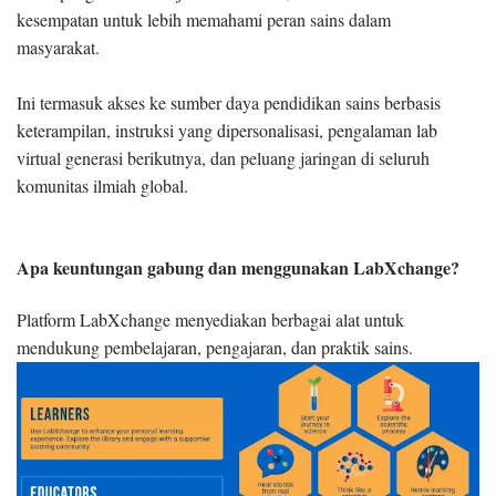
kesempatan untuk lebih memahami peran sains dalam
masyarakat.
Ini termasuk akses ke sumber daya pendidikan sains berbasis
keterampilan, instruksi yang dipersonalisasi, pengalaman lab
virtual generasi berikutnya, dan peluang jaringan di seluruh
komunitas ilmiah global.
Apa keuntungan gabung dan menggunakan LabXchange?
Platform LabXchange menyediakan berbagai alat untuk
mendukung pembelajaran, pengajaran, dan praktik sains.