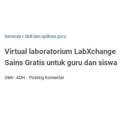
Beranda
/
Skill dan aplikasi guru
Virtual laboratorium LabXchange
Sains Gratis untuk guru dan siswa
Oleh : ADH
Posting Komentar