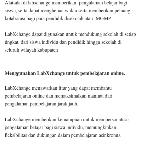
Alat-alat di labxchange memberikan pengalaman belajar bagi
siswa, serta dapat menghemat waktu serta memberikan peluang
kolaborasi bagi para pendidik disekolah atau MGMP
LabXchange dapat digunakan untuk mendukung sekolah di setiap
tingkat, dari siswa individu dan pendidik hingga sekolah di
seluruh wilayah kabupaten
Menggunakan LabXchange untuk pembelajaran online.
LabXchange menawarkan fitur yang dapat membantu
pembelajaran online dan memaksimalkan manfaat dari
pengalaman pembelajaran jarak jauh.
LabXchange memberikan kemampuan untuk mempersonalisasi
pengalaman belajar bagi siswa individu, memungkinkan
fleksibilitas dan dukungan dalam pembelajaran asinkronus.