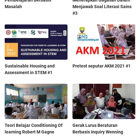
Masalah
Menjawab Soal Literasi Sains
#3
Sustainable Housing and
Pretest seputar AKM 2021 #1
Assessment in STEM #1
Teori Belajar Conditioning Of
Gerak Lurus Beraturan
learning Robert M Gagne
Berbasis Inquiry Wenning