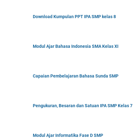
Download Kumpulan PPT IPA SMP kelas 8
Modul Ajar Bahasa Indonesia SMA Kelas XI
Capaian Pembelajaran Bahasa Sunda SMP
Pengukuran, Besaran dan Satuan IPA SMP Kelas 7
Modul Ajar Informatika Fase D SMP