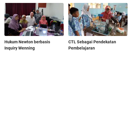
Hukum Newton berbasis
CTL Sebagai Pendekatan
Inquiry Wenning
Pembelajaran