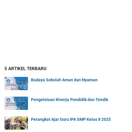
5 ARTIKEL TERBARU
Budaya Sekolah Aman dan Nyaman
Pengelolaan Kinerja Pendidik dan Tendik
Perangkat Ajar Guru IPA SMP Kelas 8 2025