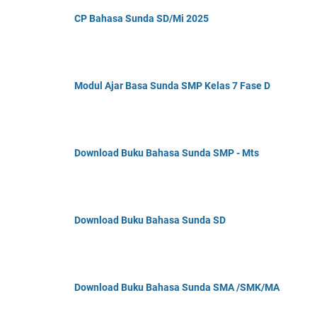
CP Bahasa Sunda SD/Mi 2025
Modul Ajar Basa Sunda SMP Kelas 7 Fase D
Download Buku Bahasa Sunda SMP - Mts
Download Buku Bahasa Sunda SD
Download Buku Bahasa Sunda SMA /SMK/MA