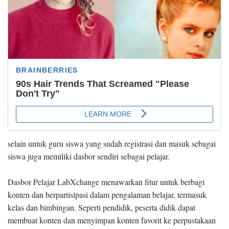
selain untuk guru siswa yang sudah registrasi dan masuk sebagai
siswa juga memiliki dasbor sendiri sebagai pelajar.
Dasbor Pelajar LabXchange menawarkan fitur untuk berbagi
konten dan berpartisipasi dalam pengalaman belajar, termasuk
kelas dan bimbingan. Seperti pendidik, peserta didik dapat
membuat konten dan menyimpan konten favorit ke perpustakaan