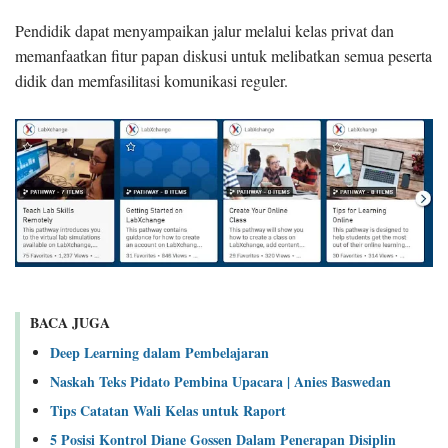
Pendidik dapat menyampaikan jalur melalui kelas privat dan
memanfaatkan fitur papan diskusi untuk melibatkan semua peserta
didik dan memfasilitasi komunikasi reguler.
BACA JUGA
Deep Learning dalam Pembelajaran
Naskah Teks Pidato Pembina Upacara | Anies Baswedan
Tips Catatan Wali Kelas untuk Raport
5 Posisi Kontrol Diane Gossen Dalam Penerapan Disiplin