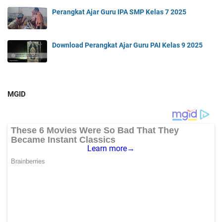
Perangkat Ajar Guru IPA SMP Kelas 7 2025
Download Perangkat Ajar Guru PAI Kelas 9 2025
MGID