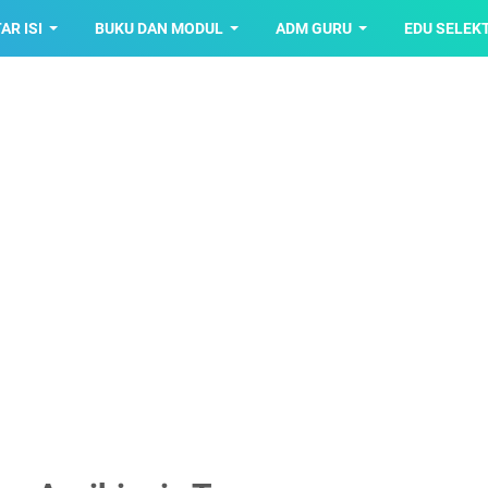
AR ISI
BUKU DAN MODUL
ADM GURU
EDU SELEK