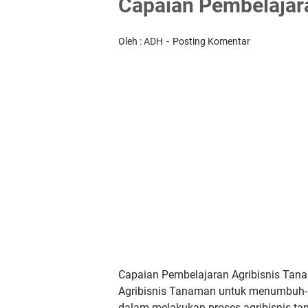
Capaian Pembelajar
Oleh : ADH
Posting Komentar
Capaian Pembelajaran Agribisnis Tan
Agribisnis Tanaman untuk
menumbuh-k
dalam
melakukan proses agribisnis t