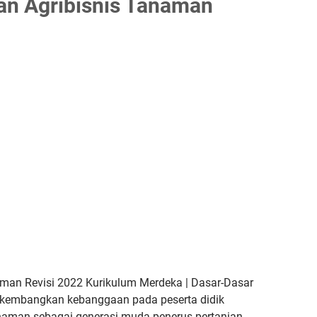
an Agribisnis Tanaman
aman Revisi 2022 Kurikulum Merdeka |
Dasar-Dasar
embangkan kebanggaan pada peserta didik
anaman sebagai generasi muda
penerus pertanian