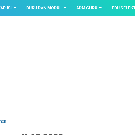
AR ISI
BUKU DAN MODUL
ADM GURU
EDU SELEK
men