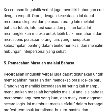
Kecerdasan linguistik verbal juga memiliki hubungan erat
dengan empati. Orang dengan kecerdasan ini dapat
membaca ekspresi dan perasaan orang lain melalui
bahasa tubuh, intonasi suara, dan pilihan kata. Ini
memungkinkan mereka untuk lebih baik memahami dan
merespons perasaan orang lain, yang merupakan
keterampilan penting dalam berkomunikasi dan menjalin
hubungan interpersonal yang sehat.
5. Pemecahan Masalah melalui Bahasa
Kecerdasan linguistik verbal juga dapat digunakan untuk
memecahkan masalah dan mengeksplorasi ide-ide baru.
Orang yang memiliki kecerdasan ini sering kali mampu
menguraikan masalah kompleks melalui analisis bahasa,
merancang argumen yang kuat, dan menyusun gagasan
secara logis. Ini membuat mereka efektif dalam berbagai
profesi, termasuk jurnalisme, hukum, sastra, dan