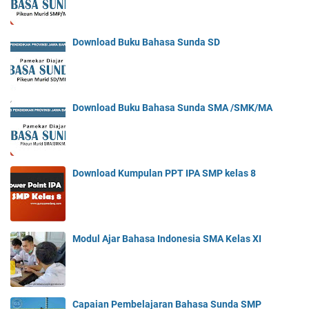
Download Buku Bahasa Sunda SD
Download Buku Bahasa Sunda SMA /SMK/MA
Download Kumpulan PPT IPA SMP kelas 8
Modul Ajar Bahasa Indonesia SMA Kelas XI
Capaian Pembelajaran Bahasa Sunda SMP