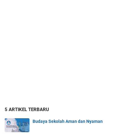
5 ARTIKEL TERBARU
Budaya Sekolah Aman dan Nyaman