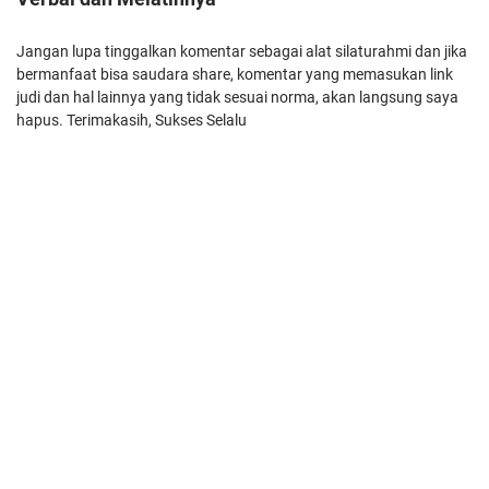
Jangan lupa tinggalkan komentar sebagai alat silaturahmi dan jika
bermanfaat bisa saudara share, komentar yang memasukan link
judi dan hal lainnya yang tidak sesuai norma, akan langsung saya
hapus. Terimakasih, Sukses Selalu