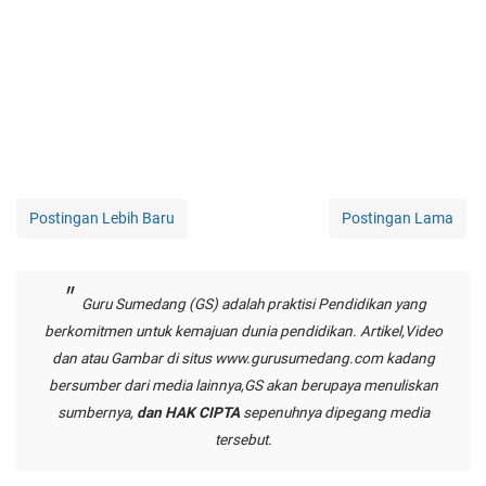
Postingan Lebih Baru
Postingan Lama
Guru Sumedang (GS) adalah praktisi Pendidikan yang
berkomitmen untuk kemajuan dunia pendidikan. Artikel,Video
dan atau Gambar di situs
www.gurusumedang.com
kadang
bersumber dari media lainnya,GS akan berupaya menuliskan
sumbernya,
dan HAK CIPTA
sepenuhnya dipegang media
tersebut.