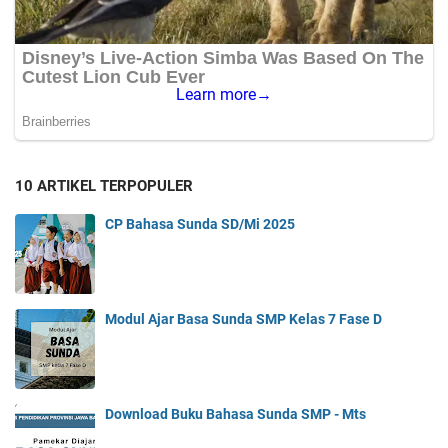
10 ARTIKEL TERPOPULER
CP Bahasa Sunda SD/Mi 2025
Modul Ajar Basa Sunda SMP Kelas 7 Fase D
Download Buku Bahasa Sunda SMP - Mts