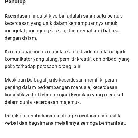
Penutup
Kecerdasan linguistik verbal adalah salah satu bentuk
kecerdasan yang unik dalam kemampuannya untuk
mengolah, mengungkapkan, dan memahami bahasa
dengan dalam.
Kemampuan ini memungkinkan individu untuk menjadi
komunikator yang ulung, pemikir kreatif, dan pribadi yang
peka terhadap perasaan orang lain.
Meskipun berbagai jenis kecerdasan memiliki peran
penting dalam perkembangan manusia, kecerdasan
linguistik verbal tetap menjadi keunikan yang memikat
dalam dunia kecerdasan majemuk.
Demikian pembahasan tentang kecerdasan lingusitik
verbal dan bagaimana melatihnya semoga bermanfaat.