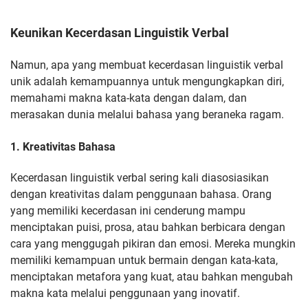
Keunikan Kecerdasan Linguistik Verbal
Namun, apa yang membuat kecerdasan linguistik verbal
unik adalah kemampuannya untuk mengungkapkan diri,
memahami makna kata-kata dengan dalam, dan
merasakan dunia melalui bahasa yang beraneka ragam.
1. Kreativitas Bahasa
Kecerdasan linguistik verbal sering kali diasosiasikan
dengan kreativitas dalam penggunaan bahasa. Orang
yang memiliki kecerdasan ini cenderung mampu
menciptakan puisi, prosa, atau bahkan berbicara dengan
cara yang menggugah pikiran dan emosi. Mereka mungkin
memiliki kemampuan untuk bermain dengan kata-kata,
menciptakan metafora yang kuat, atau bahkan mengubah
makna kata melalui penggunaan yang inovatif.