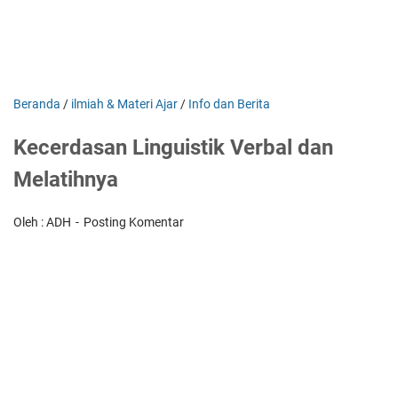
Beranda
/
ilmiah & Materi Ajar
/
Info dan Berita
Kecerdasan Linguistik Verbal dan
Melatihnya
Oleh : ADH
Posting Komentar