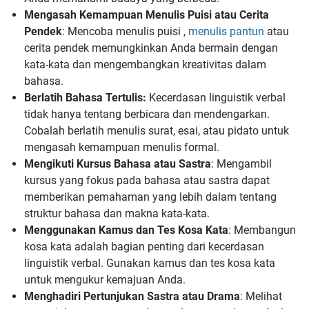
Mengasah Kemampuan Menulis Puisi atau Cerita
Pendek
: Mencoba menulis puisi ,
menulis pantun
atau
cerita pendek memungkinkan Anda bermain dengan
kata-kata dan mengembangkan kreativitas dalam
bahasa.
Berlatih Bahasa Tertulis:
Kecerdasan linguistik verbal
tidak hanya tentang berbicara dan mendengarkan.
Cobalah berlatih menulis surat, esai, atau pidato untuk
mengasah kemampuan menulis formal.
Mengikuti Kursus Bahasa atau Sastra
: Mengambil
kursus yang fokus pada bahasa atau sastra dapat
memberikan pemahaman yang lebih dalam tentang
struktur bahasa dan makna kata-kata.
Menggunakan Kamus dan Tes Kosa Kata
: Membangun
kosa kata adalah bagian penting dari kecerdasan
linguistik verbal. Gunakan kamus dan tes kosa kata
untuk mengukur kemajuan Anda.
Menghadiri Pertunjukan Sastra atau Drama
: Melihat