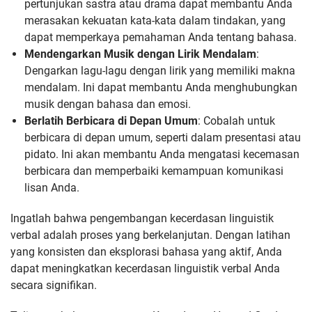
pertunjukan sastra atau drama dapat membantu Anda
merasakan kekuatan kata-kata dalam tindakan, yang
dapat memperkaya pemahaman Anda tentang bahasa.
Mendengarkan Musik dengan Lirik Mendalam
:
Dengarkan lagu-lagu dengan lirik yang memiliki makna
mendalam. Ini dapat membantu Anda menghubungkan
musik dengan bahasa dan emosi.
Berlatih Berbicara di Depan Umum
: Cobalah untuk
berbicara di depan umum, seperti dalam presentasi atau
pidato. Ini akan membantu Anda mengatasi kecemasan
berbicara dan memperbaiki kemampuan komunikasi
lisan Anda.
Ingatlah bahwa pengembangan kecerdasan linguistik
verbal adalah proses yang berkelanjutan. Dengan latihan
yang konsisten dan eksplorasi bahasa yang aktif, Anda
dapat meningkatkan kecerdasan linguistik verbal Anda
secara signifikan.