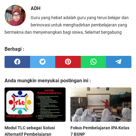
ADH
Guru yang hebat adalah guru yang terus belajar dan
berinovasi untuk menghadirkan pembelajaran yang
bermakna dan menyenangkan bagi siswa, Selamat bergabung
Berbagi :
Anda mungkin menyukai postingan ini :
Modul TLC sebagai Solusi
Fokus Pembelajaran IPA Kelas
Alternatif Pembelajaran
7 BSNP