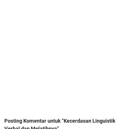
Posting Komentar untuk "Kecerdasan Linguistik
Verbal dan Melatihnya"